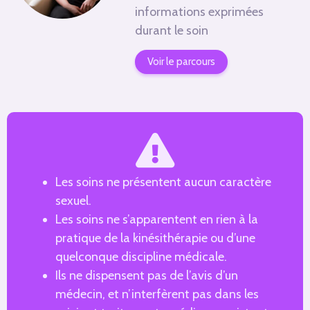
informations exprimées
durant le soin
Voir le parcours
Les soins ne présentent aucun caractère
sexuel.
Les soins ne s’apparentent en rien à la
pratique de la kinésithérapie ou d’une
quelconque discipline médicale.
Ils ne dispensent pas de l’avis d’un
médecin, et n’interfèrent pas dans les