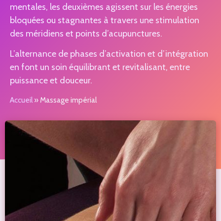
mentales, les deuxièmes agissent sur les énergies
bloquées ou stagnantes à travers une stimulation
des méridiens et points d’acupunctures.
L’alternance de phases d’activation et d’intégration
en font un soin équilibrant et revitalisant, entre
puissance et douceur.
Accueil
»
Massage impérial