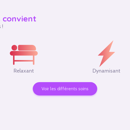
s convient
 !
Relaxant
Dynamisant
Voir les différents soins