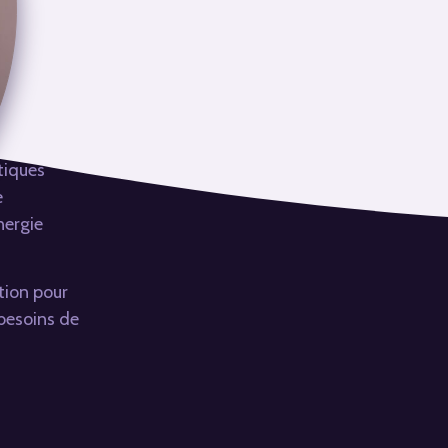
tiques
e
énergie
ition pour
 besoins de