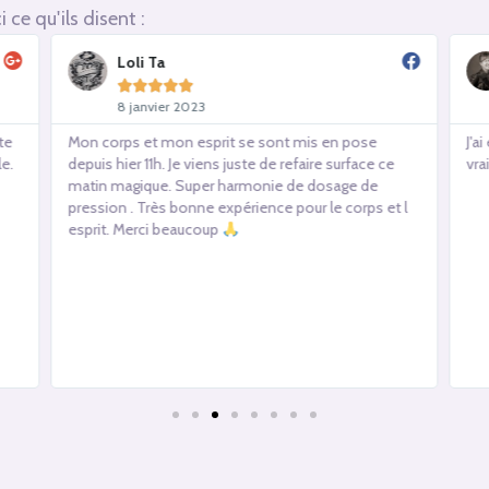
 ce qu'ils disent :
Loli Ta





8 janvier 2023
nte
Mon corps et mon esprit se sont mis en pose
J'a
e.
depuis hier 11h. Je viens juste de refaire surface ce
vra
matin magique. Super harmonie de dosage de
pression . Très bonne expérience pour le corps et l
esprit. Merci beaucoup