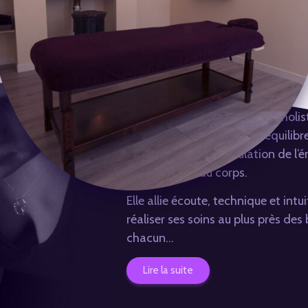
La praticienne
Anne-Lise propose des soins holis
personnalisés favorisant l’équilibr
corps/esprit et la circulation de l’
vitale au sein du corps.
Elle allie écoute, technique et intu
réaliser ses soins au plus près des
chacun…
Lire la suite