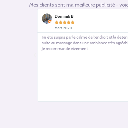
Mes clients sont ma meilleure publicité - voici
Dominik B





Mars 2020
 très particulier
J'ai été surpris par le calme de l'endroit et la déte
t été à la
suite au massage dans une ambiance très agréabl
ces. 5 mois
Je recommande vivement.
le, je me suis
âce à elles deux
 et ressentir ma
 soin dans le
mmande la
 le
ce d'Anne-Lise et