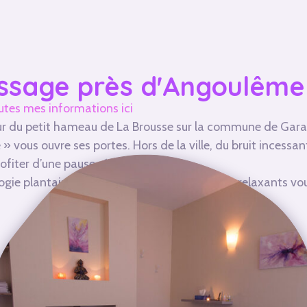
ssage près d'Angoulême
outes mes informations ici
r du petit hameau de La Brousse sur la commune de Garat,
 vous ouvre ses portes. Hors de la ville, du bruit incessant
ofiter d’une pause régénératrice.
logie plantaire, de massages énergétiques ou relaxants vo