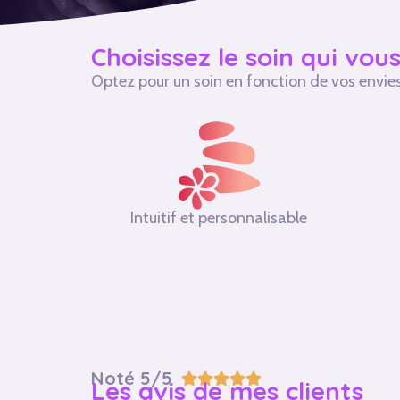
Choisissez le soin qui vou
Optez pour un soin en fonction de vos envies
Intuitif et personnalisable
Noté 5/5





Les avis de mes clients