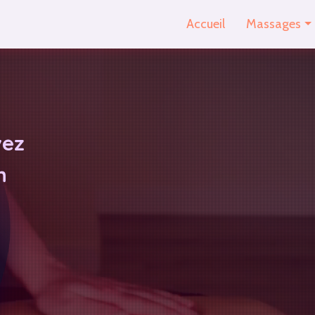
Accueil
Massages
Massage rel
Massage éner
Massage imp
Massage en
vez
Massage à 4
n
Shiatsu
Formules 30 m
Spécial spo
Réflexologie p