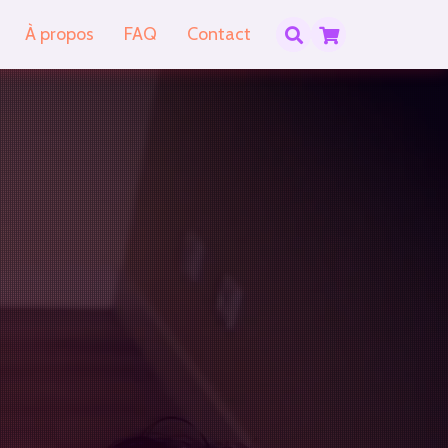
À propos
FAQ
Contact
axant
gétique
érial
 DUO
 mains
inutes
rtif
lantaire