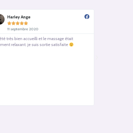
Harley Ange
Sandra C









11 septembre 2020
13 juin 20
i été très bien accueilli et le massage était
Très bon accueil 
iment relaxant. je suis sortie satisfaite
un bien fou ! Je 
sûr